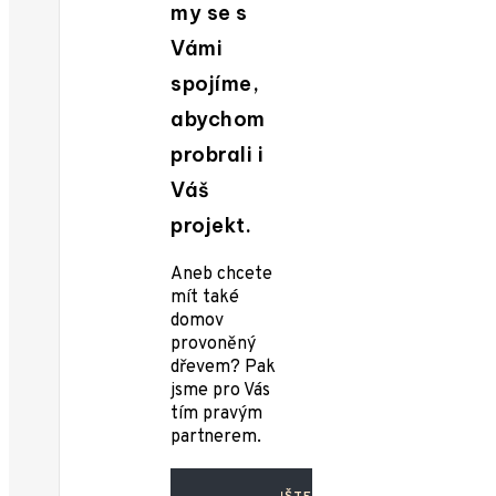
my se s
Vámi
spojíme,
abychom
probrali i
Váš
projekt.
Aneb chcete
mít také
domov
provoněný
dřevem? Pak
jsme pro Vás
tím pravým
partnerem.